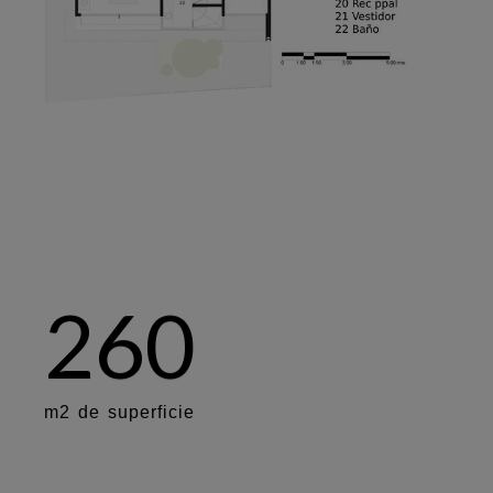
2
6
0
m
2
d
e
s
u
p
e
r
f
i
c
i
e