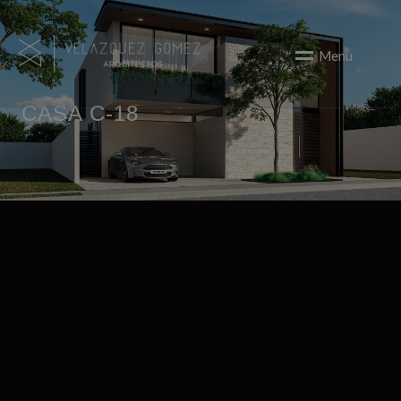
M
e
n
u
CASA C-18