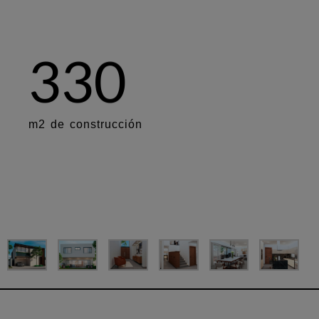
3
3
0
m
2
d
e
c
o
n
s
t
r
u
c
c
i
ó
n