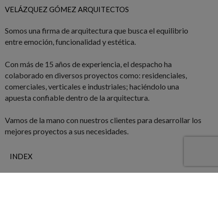
VELÁZQUEZ GÓMEZ ARQUITECTOS
Somos una firma de arquitectura que busca el equilibrio
entre emoción, funcionalidad y estética.
Con más de 15 años de experiencia, el despacho ha
colaborado en diversos proyectos como: residenciales,
comerciales, verticales e industriales; haciéndolo una
apuesta confiable dentro de la arquitectura.
Vamos de la mano con nuestros clientes para desarrollar los
mejores proyectos a sus necesidades.
INDEX
Home
Quiénes somos
Proyectos
Contacto