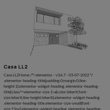
Casa LL2
Casa LL2Home /*! elementor - v3.6.7 - 03-07-2022 */
.elementor-heading-title{padding:0;margin:0;line-
height:1}.elementor-widget-heading .elementor-heading-
title[class*=elementor-size-]>a{color:inherit;font-
size:inherit;line-height:inherit}.elementor-widget-heading
.elementor-heading-title.elementor-size-small{font-
size:15px}.elementor-widget-heading .elementor-heading-