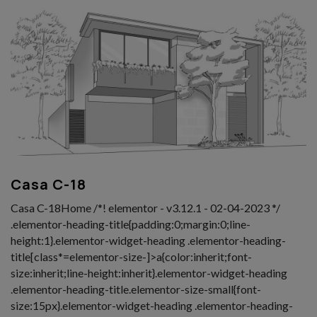
Casa C-18
Casa C-18Home /*! elementor - v3.12.1 - 02-04-2023 */
.elementor-heading-title{padding:0;margin:0;line-
height:1}.elementor-widget-heading .elementor-heading-
title[class*=elementor-size-]>a{color:inherit;font-
size:inherit;line-height:inherit}.elementor-widget-heading
.elementor-heading-title.elementor-size-small{font-
size:15px}.elementor-widget-heading .elementor-heading-