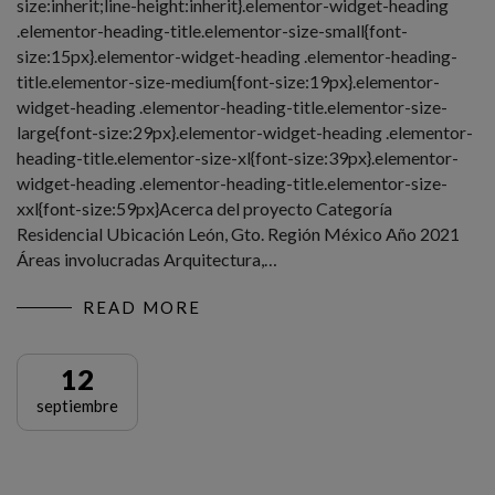
size:inherit;line-height:inherit}.elementor-widget-heading
.elementor-heading-title.elementor-size-small{font-
size:15px}.elementor-widget-heading .elementor-heading-
title.elementor-size-medium{font-size:19px}.elementor-
widget-heading .elementor-heading-title.elementor-size-
large{font-size:29px}.elementor-widget-heading .elementor-
heading-title.elementor-size-xl{font-size:39px}.elementor-
widget-heading .elementor-heading-title.elementor-size-
xxl{font-size:59px}Acerca del proyecto Categoría
Residencial Ubicación León, Gto. Región México Año 2021
Áreas involucradas Arquitectura,…
READ MORE
12
septiembre