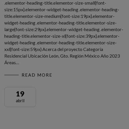
.elementor-heading-title.elementor-size-small{font-
size:15px}.elementor-widget-heading .elementor-heading-
title.elementor-size-medium{font-size:19px}.elementor-
widget-heading .elementor-heading-title.elementor-size-
large{font-size:29px}.elementor-widget-heading .elementor-
heading-title.elementor-size-xl{font-size:39px}.elementor-
widget-heading .elementor-heading-title.elementor-size-
xxl{font-size:59px} Acerca del proyecto Categoría
Residencial Ubicación León, Gto. Región México Año 2023
Áreas…
READ MORE
19
abril