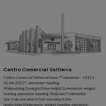
Centro Comercial Valtierra
Centro Comercial ValtierraHome /*! elementor - v3.12.1 -
02-04-2023 */ .elementor-heading-
title{padding:0;margin:0;line-height:1}.elementor-widget-
heading .elementor-heading-title[class*=elementor-
size-]>a{color:inherit;font-size:inherit;line-
height:inherit}.elementor-widget-heading .elementor-