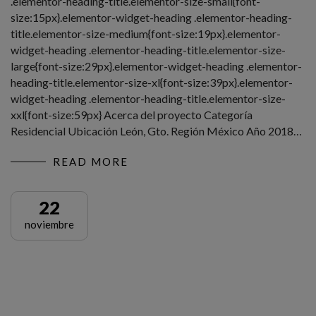
.elementor-heading-title.elementor-size-small{font-
size:15px}.elementor-widget-heading .elementor-heading-
title.elementor-size-medium{font-size:19px}.elementor-
widget-heading .elementor-heading-title.elementor-size-
large{font-size:29px}.elementor-widget-heading .elementor-
heading-title.elementor-size-xl{font-size:39px}.elementor-
widget-heading .elementor-heading-title.elementor-size-
xxl{font-size:59px} Acerca del proyecto Categoría
Residencial Ubicación León, Gto. Región México Año 2018…
READ MORE
22
noviembre