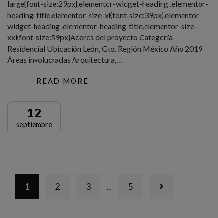
large{font-size:29px}.elementor-widget-heading .elementor-
heading-title.elementor-size-xl{font-size:39px}.elementor-
widget-heading .elementor-heading-title.elementor-size-
xxl{font-size:59px}Acerca del proyecto Categoría
Residencial Ubicación León, Gto. Región México Año 2019
Áreas involucradas Arquitectura,…
READ MORE
12
septiembre
1
2
3
5
…