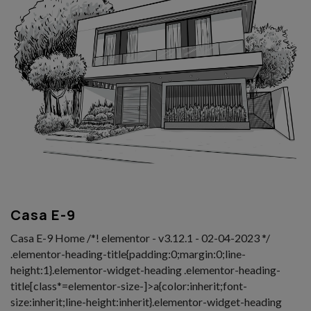
Casa E-9
Casa E-9 Home /*! elementor - v3.12.1 - 02-04-2023 */
.elementor-heading-title{padding:0;margin:0;line-
height:1}.elementor-widget-heading .elementor-heading-
title[class*=elementor-size-]>a{color:inherit;font-
size:inherit;line-height:inherit}.elementor-widget-heading