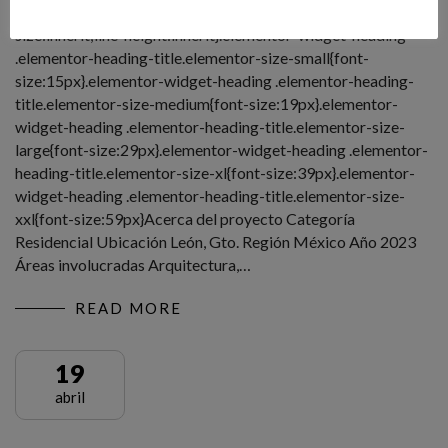
title[class*=elementor-size-]>a{color:inherit;font-
size:inherit;line-height:inherit}.elementor-widget-heading
.elementor-heading-title.elementor-size-small{font-
size:15px}.elementor-widget-heading .elementor-heading-
title.elementor-size-medium{font-size:19px}.elementor-
widget-heading .elementor-heading-title.elementor-size-
large{font-size:29px}.elementor-widget-heading .elementor-
heading-title.elementor-size-xl{font-size:39px}.elementor-
widget-heading .elementor-heading-title.elementor-size-
xxl{font-size:59px}Acerca del proyecto Categoría
Residencial Ubicación León, Gto. Región México Año 2023
Áreas involucradas Arquitectura,…
READ MORE
19
abril