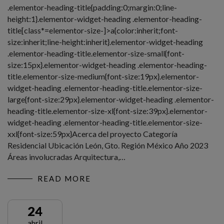
.elementor-heading-title{padding:0;margin:0;line-
height:1}.elementor-widget-heading .elementor-heading-
title[class*=elementor-size-]>a{color:inherit;font-
size:inherit;line-height:inherit}.elementor-widget-heading
.elementor-heading-title.elementor-size-small{font-
size:15px}.elementor-widget-heading .elementor-heading-
title.elementor-size-medium{font-size:19px}.elementor-
widget-heading .elementor-heading-title.elementor-size-
large{font-size:29px}.elementor-widget-heading .elementor-
heading-title.elementor-size-xl{font-size:39px}.elementor-
widget-heading .elementor-heading-title.elementor-size-
xxl{font-size:59px}Acerca del proyecto Categoría
Residencial Ubicación León, Gto. Región México Año 2023
Áreas involucradas Arquitectura,…
READ MORE
24
abril