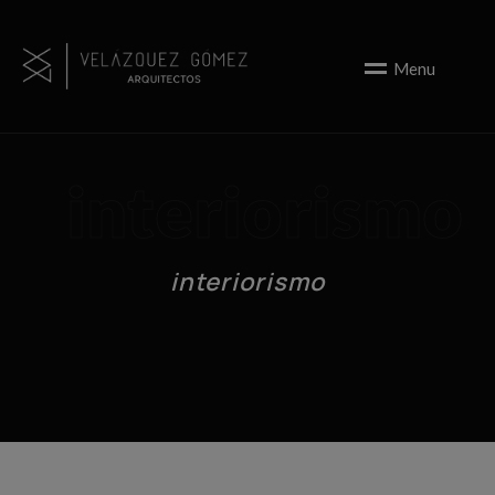
M
e
n
u
interiorismo
interiorismo