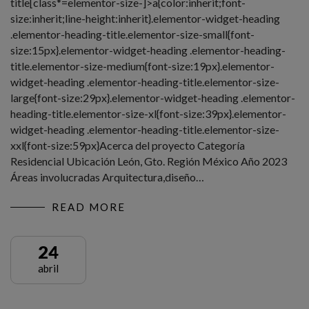
title[class*=elementor-size-]>a{color:inherit;font-
size:inherit;line-height:inherit}.elementor-widget-heading
.elementor-heading-title.elementor-size-small{font-
size:15px}.elementor-widget-heading .elementor-heading-
title.elementor-size-medium{font-size:19px}.elementor-
widget-heading .elementor-heading-title.elementor-size-
large{font-size:29px}.elementor-widget-heading .elementor-
heading-title.elementor-size-xl{font-size:39px}.elementor-
widget-heading .elementor-heading-title.elementor-size-
xxl{font-size:59px}Acerca del proyecto Categoría
Residencial Ubicación León, Gto. Región México Año 2023
Áreas involucradas Arquitectura,diseño…
READ MORE
24
abril